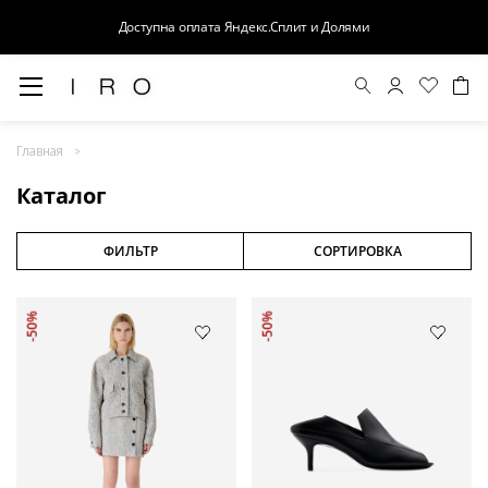
Доступна оплата Яндекс.Сплит и Долями
Весна-Лето 26
Главная
Выход в свет
Каталог
Костюмы
Осень-Зима 26
ФИЛЬТР
СОРТИРОВКА
БАЗА
-50%
-50%
Кожа
Деним
Церемония