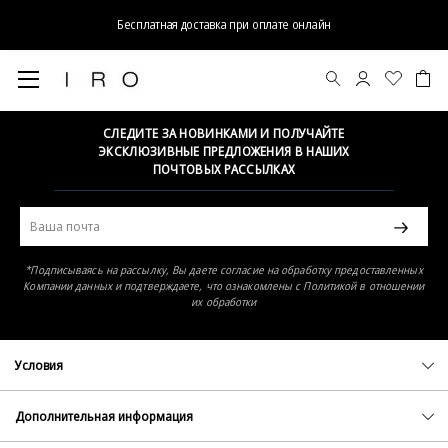
Бесплатная доставка при оплате онлайн
Элемент не найден
СЛЕДИТЕ ЗА НОВИНКАМИ И ПОЛУЧАЙТЕ
ЭКСКЛЮЗИВНЫЕ ПРЕДЛОЖЕНИЯ В НАШИХ
ПОЧТОВЫХ РАССЫЛКАХ
*Подписываясь на рассылку, Вы даете согласие на обработку предоставленных
Компании данных и подтверждаете, что ознакомлены с Политикой в отношении
их обработки
Условия
Политика конфиденциальности
Оферта
Дополнительная информация