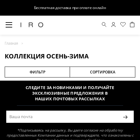
Бесплатная доставка при оплате онлайн
КОЛЛЕКЦИЯ ОСЕНЬ-ЗИМА
Главная
Раздел не найден
КОЛЛЕКЦИЯ ОСЕНЬ-ЗИМА
ФИЛЬТР
СОРТИРОВКА
СЛЕДИТЕ ЗА НОВИНКАМИ И ПОЛУЧАЙТЕ
ЭКСКЛЮЗИВНЫЕ ПРЕДЛОЖЕНИЯ В
НАШИХ ПОЧТОВЫХ РАССЫЛКАХ
*Подписываясь на рассылку, Вы даете согласие на обработку
предоставленных Компании данных и подтверждаете, что ознакомлены с