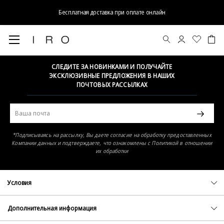
Бесплатная доставка при оплате онлайн
Элемент не найден
СЛЕДИТЕ ЗА НОВИНКАМИ И ПОЛУЧАЙТЕ
ЭКСКЛЮЗИВНЫЕ ПРЕДЛОЖЕНИЯ В НАШИХ
ПОЧТОВЫХ РАССЫЛКАХ
*Подписываясь на рассылку, Вы даете согласие на обработку предоставленных
Компании данных и подтверждаете, что ознакомлены с Политикой в отношении
их обработки
Условия
Политика конфиденциальности
Оферта
Дополнительная информация