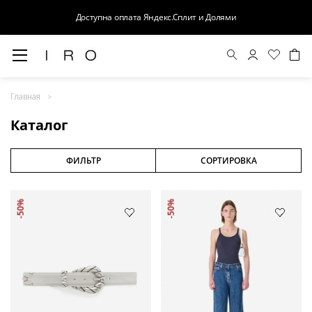
Доступна оплата Яндекс.Сплит и Долями
Весна-Лето 26
Главная
Выход в свет
Каталог
Костюмы
Осень-Зима 26
ФИЛЬТР
СОРТИРОВКА
БАЗА
-50%
-50%
Кожа
Деним
Церемония