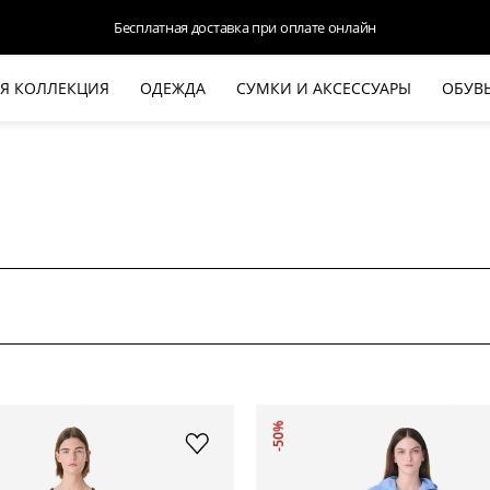
Доступна оплата Яндекс.Сплит и Долями
Я КОЛЛЕКЦИЯ
ОДЕЖДА
СУМКИ И АКСЕССУАРЫ
ОБУВ
НОВАЯ КОЛЛЕКЦИЯ
ЛЕТО '26
ВЫХОД В СВЕТ
КОЖА
ДЕНИМ
КОСТЮМЫ
БАЗА
ДЛЯ НЕГО
БЕЖЕВЫЙ КОСТЮМНЫЙ ЖАКЕТ
БЕЖЕ
-50%
HALINE