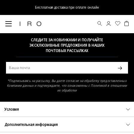
Бесплатная доставка при оплате онлайн
Элемент не найден
СЛЕДИТЕ ЗА НОВИНКАМИ И ПОЛУЧАЙТЕ
ЭКСКЛЮЗИВНЫЕ ПРЕДЛОЖЕНИЯ В НАШИХ
ПОЧТОВЫХ РАССЫЛКАХ
*Подписываясь на рассылку, Вы даете согласие на обработку предоставленных
Компании данных и подтверждаете, что ознакомлены с Политикой в отношении
их обработки
Условия
Политика конфиденциальности
Оферта
Дополнительная информация