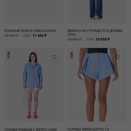
Для него
Обувь и Аксессуары
Одежда Мужская
КОЖАНЫЙ РЕМЕНЬ EMBELLA SUEDE
ДЖИНСЫ ИЗ СТРУЯЩЕГОСЯ ДЕНИМА
JORIS
34 900 ₽
-50%
17 450 ₽
Распродажа
39 900 ₽
-50%
19 950 ₽
Для нее
-50%
-50%
Одежда
Сумки и аксессуары
Обувь
Аутлет
ГОЛУБЫЕ МИНИ-ШОРТЫ СО
ГОЛУБАЯ РУБАШКА С МАТРОССКИМ