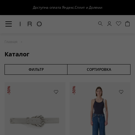
Доступна оплата Яндекс.Сплит и Долями
Весна-Лето 26
Главная
Выход в свет
Каталог
Костюмы
Осень-Зима 26
ФИЛЬТР
СОРТИРОВКА
БАЗА
-50%
-50%
Кожа
Деним
Церемония