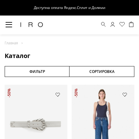
Доступна оплата Яндекс.Сплит и Долями
Весна-Лето 26
Главная
Выход в свет
Каталог
Костюмы
Осень-Зима 26
ФИЛЬТР
СОРТИРОВКА
БАЗА
-50%
-50%
Кожа
Деним
Церемония