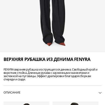
ВЕРХНЯЯ РУБАШКА ИЗ ДЕНИМА FENYRA
FENYRA верхняя рубашка из струящегося денима. Свободный крой и
воротник-стойка. Длинные рукава с зауженными манжетами и
застежкой на пуговицы. Эффект драпировки благодаря сборкам
спереди и сзади.
ОПИСАНИЕ
• WP18FENYRA-DEN14
• Верхняя рубашка из струящегося денима