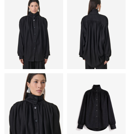
• Свободный крой
• Воротник-стойка
• Сборки спереди и сзади, создающие эффект драпировки
• Зауженные манжеты с застежкой на пуговицы
• Застегивается на пуговицы спереди
• Основной материал: 100% тенсел
• Сделано в Турции
Рост модели — 178 см, размер на модели — 36 (FR).