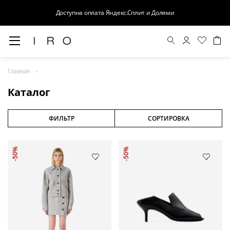
Доступна оплата Яндекс.Сплит и Долями
Весна-Лето 26
Главная
Выход в свет
Каталог
Костюмы
Осень-Зима 26
ФИЛЬТР
СОРТИРОВКА
БАЗА
-50%
-50%
Кожа
Деним
Церемония