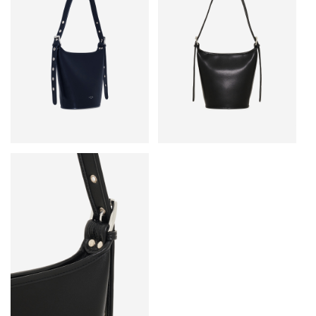
• Логотип IRO спереди
• Основной материал: 100% телячья кожа
• Сделано в Италии