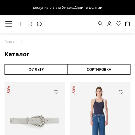
Доступна оплата Яндекс.Сплит и Долями
Весна-Лето 26
Главная
Выход в свет
Каталог
Костюмы
Осень-Зима 26
ФИЛЬТР
СОРТИРОВКА
БАЗА
-50%
-50%
Кожа
Деним
Церемония