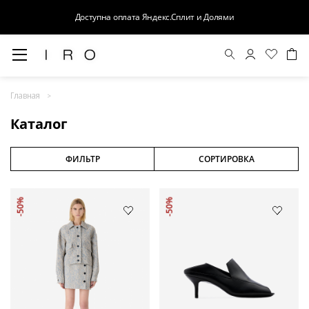
Доступна оплата Яндекс.Сплит и Долями
Весна-Лето 26
Главная
Выход в свет
Каталог
Костюмы
Осень-Зима 26
ФИЛЬТР
СОРТИРОВКА
БАЗА
-50%
-50%
Кожа
Деним
Церемония