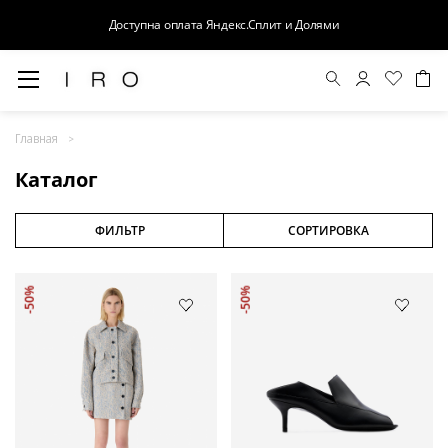
Доступна оплата Яндекс.Сплит и Долями
Весна-Лето 26
Главная
Выход в свет
Каталог
Костюмы
Осень-Зима 26
ФИЛЬТР
СОРТИРОВКА
БАЗА
-50%
-50%
Кожа
Деним
Церемония