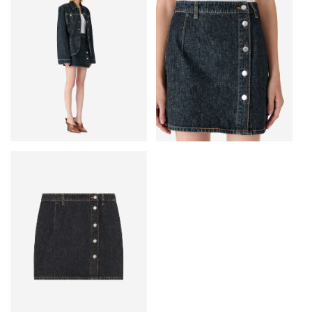
• Контрастная строчка
• Застегивается на пуговицы сбоку
• Основные материалы: 80% хлопок, 20% конопляное полотно
• Сделано в Турции
Рост модели — 177 см, размер на модели — 36 (FR).