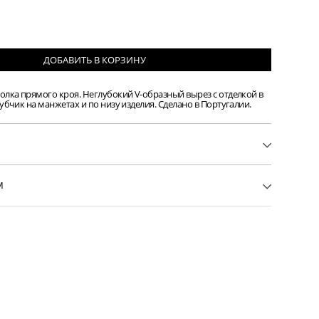
ДОБАВИТЬ
В КОРЗИНУ
олка прямого кроя. Неглубокий V-образный вырез с отделкой в
рубчик на манжетах и по низу изделия. Сделано в Португалии.
68
М
бразный вырез с отделкой в рубчик
в
к на манжетах и по низу изделия
иал: 100% лен
галии
 см, размер на модели — S (INT).