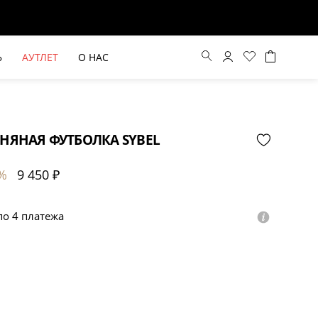
Ь
АУТЛЕТ
О НАС
НЯНАЯ ФУТБОЛКА SYBEL
%
9 450 ₽
 по 4 платежа
ВЫЕ БРЮКИ ШИРОКОГО
БЕЖЕВЫЙ КОСТЮМНЫЙ ЖИЛЕТ
КРОЯ HAYDA
HIDA