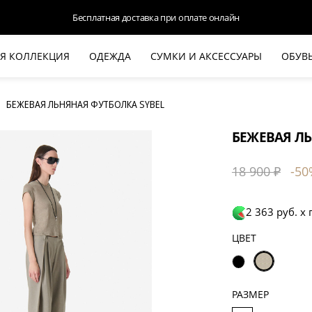
Бесплатная доставка при оплате онлайн
Я КОЛЛЕКЦИЯ
ОДЕЖДА
СУМКИ И АКСЕССУАРЫ
ОБУВ
НОВАЯ КОЛЛЕКЦИЯ
ЛЕТО '26
БЕЖЕВАЯ ЛЬНЯНАЯ ФУТБОЛКА SYBEL
ВЫХОД В СВЕТ
БЕЖЕВАЯ ЛЬ
КОЖА
ДЕНИМ
18 900 ₽
-50
КОСТЮМЫ
БАЗА
2 363 руб. х
ДЛЯ НЕГО
ЦВЕТ
БЕЖЕВЫЙ КОСТЮМНЫЙ ЖАКЕТ
БЕЖЕ
HALINE
РАЗМЕР