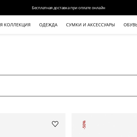
Бесплатная доставка при оплате онлайн
Я КОЛЛЕКЦИЯ
ОДЕЖДА
СУМКИ И АКСЕССУАРЫ
ОБУВ
НОВАЯ КОЛЛЕКЦИЯ
ЛЕТО '26
ВЫХОД В СВЕТ
КОЖА
ДЕНИМ
КОСТЮМЫ
БАЗА
ДЛЯ НЕГО
БЕЖЕВЫЙ КОСТЮМНЫЙ ЖАКЕТ
БЕЖЕ
HALINE
-50%