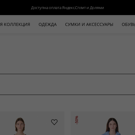
Доступна оплата Яндекс.Сплит и Долями
Я КОЛЛЕКЦИЯ
ОДЕЖДА
СУМКИ И АКСЕССУАРЫ
ОБУВ
НОВАЯ КОЛЛЕКЦИЯ
ЛЕТО '26
ВЫХОД В СВЕТ
КОЖА
ДЕНИМ
КОСТЮМЫ
БАЗА
ДЛЯ НЕГО
БЕЖЕВЫЙ КОСТЮМНЫЙ ЖАКЕТ
БЕЖЕ
-50%
HALINE