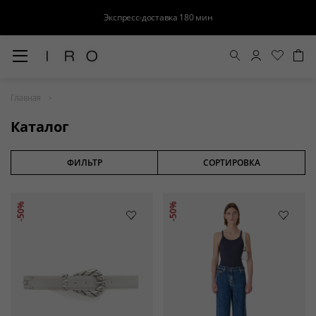
Экспресс-доставка 180 мин
Весна-Лето 26
Главная
Выход в свет
Каталог
Костюмы
Осень-Зима 26
ФИЛЬТР
СОРТИРОВКА
БАЗА
-50%
-50%
Кожа
Деним
Церемония