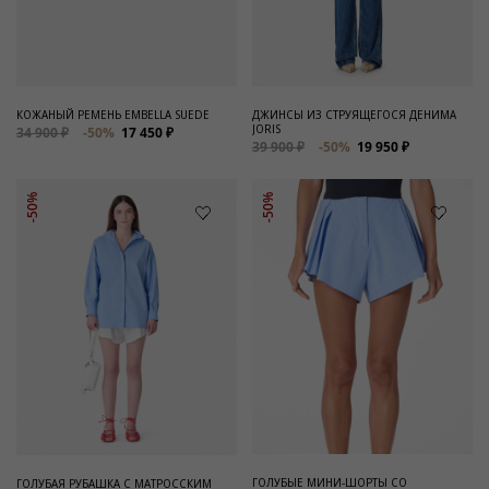
Для него
Обувь и Аксессуары
Одежда Мужская
КОЖАНЫЙ РЕМЕНЬ EMBELLA SUEDE
ДЖИНСЫ ИЗ СТРУЯЩЕГОСЯ ДЕНИМА
JORIS
34 900 ₽
-50%
17 450 ₽
Распродажа
39 900 ₽
-50%
19 950 ₽
Для нее
-50%
-50%
Одежда
Сумки и аксессуары
Обувь
Аутлет
ГОЛУБЫЕ МИНИ-ШОРТЫ СО
ГОЛУБАЯ РУБАШКА С МАТРОССКИМ