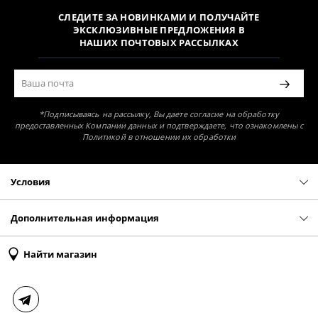
СЛЕДИТЕ ЗА НОВИНКАМИ И ПОЛУЧАЙТЕ
ЭКСКЛЮЗИВНЫЕ ПРЕДЛОЖЕНИЯ В
НАШИХ ПОЧТОВЫХ РАССЫЛКАХ
*Подписываясь на рассылку, Вы даете согласие на обработку
предоставленных Компании данных и подтверждаете, что ознакомлены с
Политикой в отношении их обработки
Условия
Политика конфиденциальности
Оферта
Дополнительная информация
Доставка и оплата
Таблица размеров
Найти магазин
Возврат и обмен
Свяжитесь с нами