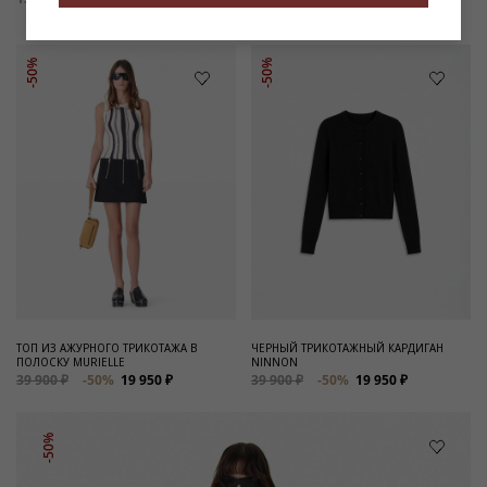
55 900 ₽
-50%
27 950 ₽
-50%
-50%
ТОП ИЗ АЖУРНОГО ТРИКОТАЖА В
ЧЕРНЫЙ ТРИКОТАЖНЫЙ КАРДИГАН
ПОЛОСКУ MURIELLE
NINNON
39 900 ₽
-50%
19 950 ₽
39 900 ₽
-50%
19 950 ₽
-50%