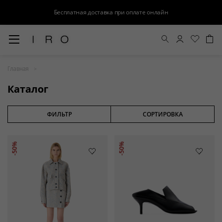
Доступна оплата Яндекс.Сплит и Долями
Весна-Лето 26
Главная
Выход в свет
Каталог
Костюмы
Осень-Зима 26
ФИЛЬТР
СОРТИРОВКА
БАЗА
-50%
-50%
Кожа
Деним
Церемония