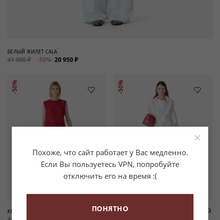
БЕЛЫЙ ЖИЛЕТ CALA
41 900 ₽
-50%
20 950 ₽
-50%
-50%
×
Похоже, что сайт работает у Вас медленно.
Если Вы пользуетесь VPN, попробуйте
отключить его на время :(
ПОНЯТНО
КРАСНЫЙ ТОП GLORIANA
БЕЛЫЕ БРЮКИ С ВЫСОКОЙ ПОСАДКОЙ
HELIS
15 900 ₽
-50%
7 950 ₽