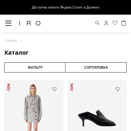
Доступна оплата Яндекс.Сплит и Долями
Весна-Лето 26
Главная
Выход в свет
Каталог
Костюмы
Осень-Зима 26
ФИЛЬТР
СОРТИРОВКА
БАЗА
-50%
-50%
Кожа
Деним
Церемония