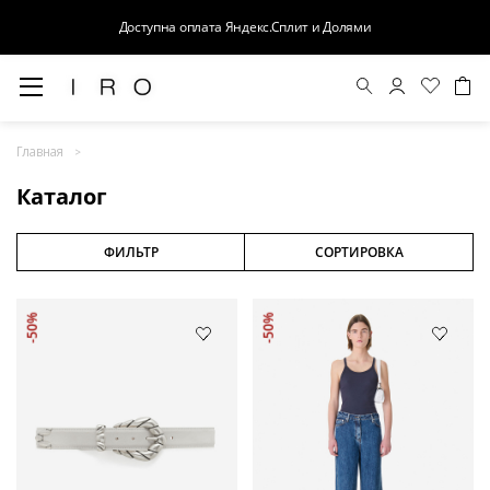
Доступна оплата Яндекс.Сплит и Долями
Весна-Лето 26
Главная
Выход в свет
Каталог
Костюмы
Осень-Зима 26
ФИЛЬТР
СОРТИРОВКА
БАЗА
-50%
-50%
Кожа
Деним
Церемония