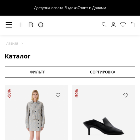
Доступна оплата Яндекс.Сплит и Долями
Весна-Лето 26
Главная
Выход в свет
Каталог
Костюмы
Осень-Зима 26
ФИЛЬТР
СОРТИРОВКА
БАЗА
-50%
-50%
Кожа
Деним
Церемония