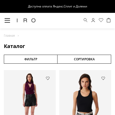
Доступна оплата Яндекс.Сплит и Долями
Весна-Лето 26
Главная
Выход в свет
Каталог
Костюмы
Осень-Зима 26
ФИЛЬТР
СОРТИРОВКА
БАЗА
Кожа
Деним
Церемония