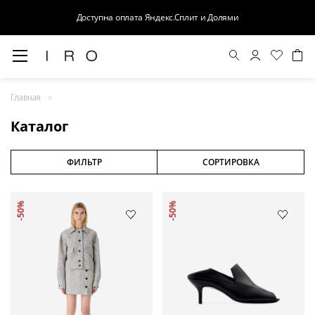
Доступна оплата Яндекс.Сплит и Долями
Весна-Лето 26
Главная
Выход в свет
Каталог
Костюмы
Осень-Зима 26
ФИЛЬТР
СОРТИРОВКА
БАЗА
-50%
-50%
Кожа
Деним
Церемония