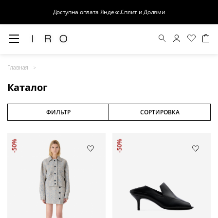
Доступна оплата Яндекс.Сплит и Долями
Весна-Лето 26
Главная
Выход в свет
Каталог
Костюмы
Осень-Зима 26
ФИЛЬТР
СОРТИРОВКА
БАЗА
-50%
-50%
Кожа
Деним
Церемония