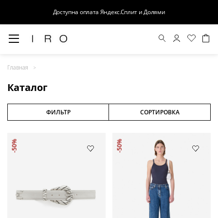
Доступна оплата Яндекс.Сплит и Долями
Весна-Лето 26
Главная
Выход в свет
Каталог
Костюмы
Осень-Зима 26
ФИЛЬТР
СОРТИРОВКА
БАЗА
-50%
-50%
Кожа
Деним
Церемония