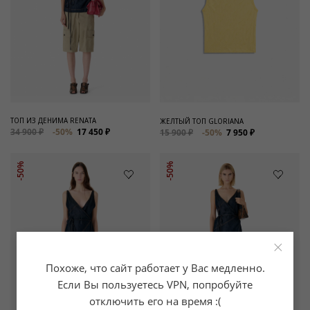
ТОП ИЗ ДЕНИМА RENATA
ЖЕЛТЫЙ ТОП GLORIANA
34 900 ₽
-50%
17 450 ₽
15 900 ₽
-50%
7 950 ₽
-50%
-50%
×
Похоже, что сайт работает у Вас медленно.
Если Вы пользуетесь VPN, попробуйте
отключить его на время :(