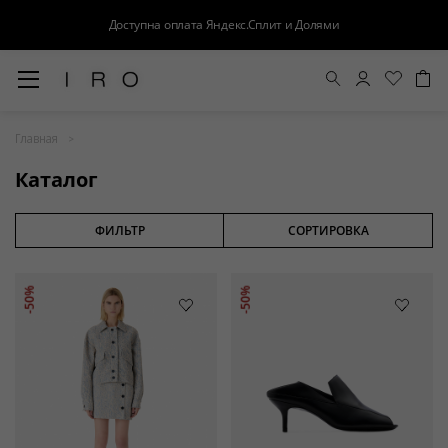
Доступна оплата Яндекс.Сплит и Долями
Весна-Лето 26
Главная
Выход в свет
Каталог
Костюмы
Осень-Зима 26
ФИЛЬТР
СОРТИРОВКА
БАЗА
-50%
-50%
Кожа
Деним
Церемония