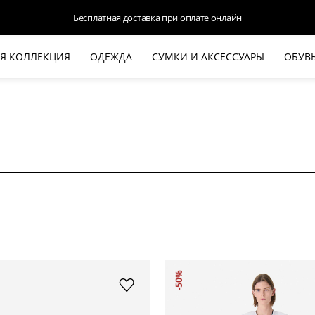
Доступна оплата Яндекс.Сплит и Долями
Я КОЛЛЕКЦИЯ
ОДЕЖДА
СУМКИ И АКСЕССУАРЫ
ОБУВ
НОВАЯ КОЛЛЕКЦИЯ
ЛЕТО '26
ВЫХОД В СВЕТ
КОЖА
ДЕНИМ
КОСТЮМЫ
БАЗА
ДЛЯ НЕГО
БЕЖЕВЫЙ КОСТЮМНЫЙ ЖАКЕТ
БЕЖЕ
-50%
HALINE