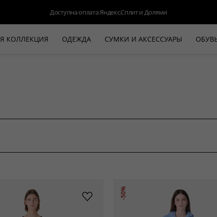
Доступна оплата Яндекс.Сплит и Долями
Я КОЛЛЕКЦИЯ
ОДЕЖДА
СУМКИ И АКСЕССУАРЫ
ОБУВ
НОВАЯ КОЛЛЕКЦИЯ
ЛЕТО '26
ВЫХОД В СВЕТ
КОЖА
ДЕНИМ
КОСТЮМЫ
БАЗА
ДЛЯ НЕГО
БЕЖЕВЫЙ КОСТЮМНЫЙ ЖАКЕТ
БЕЖЕ
-50%
HALINE