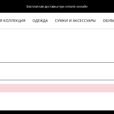
Бесплатная доставка при оплате онлайн
Я КОЛЛЕКЦИЯ
ОДЕЖДА
СУМКИ И АКСЕССУАРЫ
ОБУВ
НОВАЯ КОЛЛЕКЦИЯ
ЛЕТО '26
ВЫХОД В СВЕТ
КОЖА
ДЕНИМ
КОСТЮМЫ
БАЗА
ДЛЯ НЕГО
БЕЖЕВЫЙ КОСТЮМНЫЙ ЖАКЕТ
БЕЖЕ
HALINE