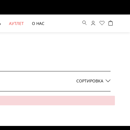
Ь
АУТЛЕТ
О НАС
Цена по возрастанию
Цена по убыванию
СОРТИРОВКА
По новинкам
ВЫЕ БРЮКИ ШИРОКОГО
БЕЖЕВЫЙ КОСТЮМНЫЙ ЖИЛЕТ
КРОЯ HAYDA
HIDA