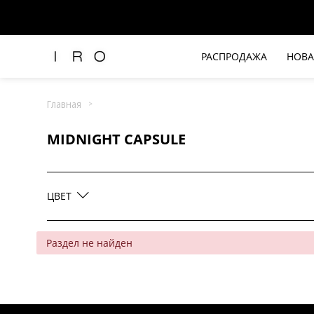
Коричневый
Красный
РАСПРОДАЖА
НОВА
Рубашки и топы
Розовый
Брюки и джинсы
Главная
Синий / Деним
Платья и комбинезоны
MIDNIGHT CAPSULE
Юбки и шорты
Фиолетовый
Футболки
Верхняя одежда
Черный / Серый
ЦВЕТ
Жакеты
Трикотаж
Вся одежда
Раздел не найден