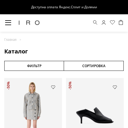
Доступна оплата Яндекс.Сплит и Долями
Весна-Лето 26
Главная
Выход в свет
Каталог
Костюмы
Осень-Зима 26
ФИЛЬТР
СОРТИРОВКА
БАЗА
-50%
-50%
Кожа
Деним
Церемония