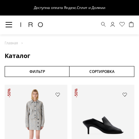
Доступна оплата Яндекс.Сплит и Долями
Весна-Лето 26
Главная
Выход в свет
Каталог
Костюмы
Осень-Зима 26
ФИЛЬТР
СОРТИРОВКА
БАЗА
-50%
-50%
Кожа
Деним
Церемония