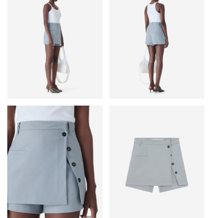
• Прорезной карман с листочкой спереди
• Шлевки для ремня
• Основные материалы: 53% полиэстер, 43% шерсть, 4% эластан
• Подкладка: 100% вискоза
• Сделано в Турции
Рост модели — 179 см, размер на модели — 36 (FR).