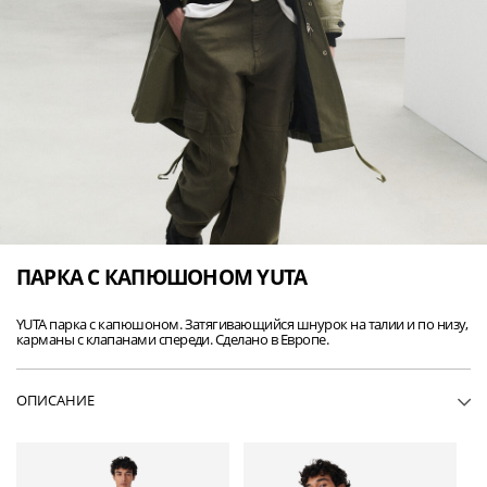
ПАРКА С КАПЮШОНОМ YUTA
YUTA парка с капюшоном. Затягивающийся шнурок на талии и по низу,
карманы с клапанами спереди. Сделано в Европе.
ОПИСАНИЕ
• MP137YUTA-KAK01
• Парка с капюшоном
• Затягивающийся шнурок на талии и по низу
• Регулируемые манжеты