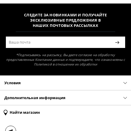
СЛЕДИТЕ ЗА НОВИНКАМИ И ПОЛУЧАЙТЕ
ЭКСКЛЮЗИВНЫЕ ПРЕДЛОЖЕНИЯ В
НАШИХ ПОЧТОВЫХ РАССЫЛКАХ
*Подписываясь на рассылку, Вы даете согласие на обработку
предоставленных Компании данных и подтверждаете, что ознакомлены с
Политикой в отношении их обработки
Условия
Политика конфиденциальности
Оферта
Дополнительная информация
Доставка и оплата
Таблица размеров
Найти магазин
Возврат и обмен
Свяжитесь с нами