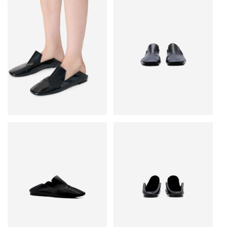
• Зауженный квадратный мыс
• Основной материал: 100% воловья кожа
• Сделано в Португалии