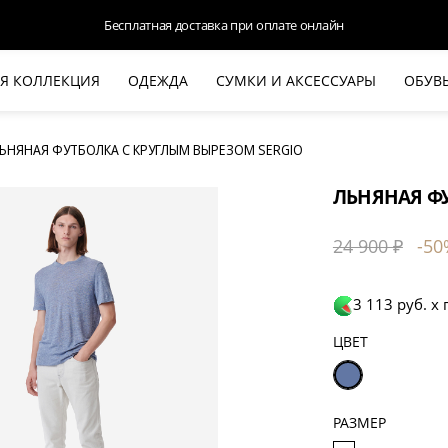
Бесплатная доставка при оплате онлайн
Я КОЛЛЕКЦИЯ
ОДЕЖДА
СУМКИ И АКСЕССУАРЫ
ОБУВ
НОВАЯ КОЛЛЕКЦИЯ
ЛЕТО '26
ЬНЯНАЯ ФУТБОЛКА С КРУГЛЫМ ВЫРЕЗОМ SERGIO
ВЫХОД В СВЕТ
ЛЬНЯНАЯ ФУ
КОЖА
ДЕНИМ
24 900 ₽
-50
КОСТЮМЫ
БАЗА
3 113 руб. х
ДЛЯ НЕГО
ЦВЕТ
БЕЖЕВЫЙ КОСТЮМНЫЙ ЖАКЕТ
БЕЖЕ
HALINE
РАЗМЕР