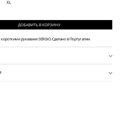
XL
ДОБАВИТЬ
В КОРЗИНУ
 короткими рукавами SERGIO. Сделано в Португалии.
48
ка с короткими рукавами
М
иал: 100% лен
галии
в