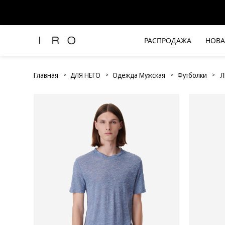
РАСПРОДАЖА
НОВА
Рубашки и топы
Брюки и джинсы
Главная
ДЛЯ НЕГО
Одежда Мужская
Футболки
Л
Платья и комбинезоны
Юбки и шорты
Футболки
Верхняя одежда
Жакеты
Трикотаж
Вся одежда