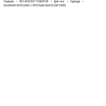
• Круглый вырез
Главная
IRO КАТАЛОГ ТОВАРОВ
Для нее
Одежда
• Основной материал: 100% лен
ЛЬНЯНАЯ ФУТБОЛКА С КРУГЛЫМ ВЫРЕЗОМ THIRD
• Сделано в Португалии