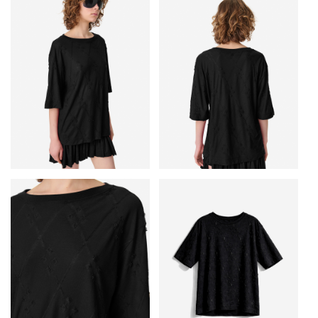
• Футболка
• Короткие рукава
• Круглый вырез
• Прямой крой
• Стандартная длина
• Ткань из фактурного джерси с фирменным узором «пейсли»
• Основной материал: 100% полиэстер
• Сделано в Португалии
Рост модели — 176 см, размер на модели — S (INT).