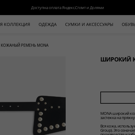
Доступна оплата Яндекс.Сплит и Долями
Я КОЛЛЕКЦИЯ
ОДЕЖДА
СУМКИ И АКСЕССУАРЫ
ОБУВ
НОВАЯ КОЛЛЕКЦИЯ
ЛЕТО '26
 КОЖАНЫЙ РЕМЕНЬ MONA
ВЫХОД В СВЕТ
ШИРОКИЙ 
КОЖА
ДЕНИМ
КОСТЮМЫ
БАЗА
ДЛЯ НЕГО
MONA широкий кожа
БЕЖЕВЫЙ КОСТЮМНЫЙ ЖАКЕТ
БЕЖЕ
застежка на пряжку.
HALINE
Вся кожа, использу
Group). Это означа
производства и за