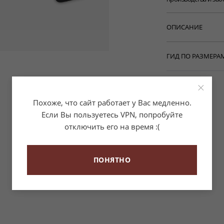
ОПИСАНИЕ
• WP129MONA-BLA
• Широкий кожан
ГИД ПО РАЗМЕРА
• Металлические 
• Застежка на се
• Основной матер
Таблица размеро
• Сделано в Итали
×
Похоже, что сайт работает у Вас медленно.
Если Вы пользуетесь VPN, попробуйте
отключить его на время :(
ПОНЯТНО