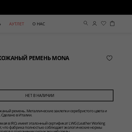
Ь
АУТЛЕТ
О НАС
КОЖАНЫЙ РЕМЕНЬ MONA
НЕТ В НАЛИЧИИ
ный ремень. Металлические заклепки серебристого цвета и
ВЫЕ БРЮКИ ШИРОКОГО
БЕЖЕВЫЙ КОСТЮМНЫЙ ЖИЛЕТ
 Сделано в Италии.
КРОЯ HAYDA
HIDA
емая в IRO, имеет эталонный сертификат LWG (Leather Working
ет, что фабрика полностью соблюдает экологические нормы
ботится о сохранении окружающей среды.