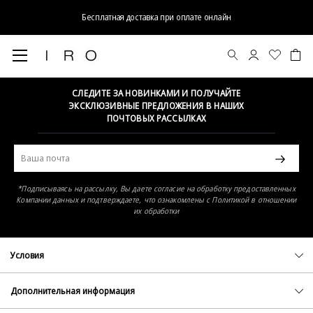
Бесплатная доставка при оплате онлайн
Элемент не найден
СЛЕДИТЕ ЗА НОВИНКАМИ И ПОЛУЧАЙТЕ
ЭКСКЛЮЗИВНЫЕ ПРЕДЛОЖЕНИЯ В НАШИХ
ПОЧТОВЫХ РАССЫЛКАХ
*Подписываясь на рассылку, Вы даете согласие на обработку предоставленных
Компании данных и подтверждаете, что ознакомлены с Политикой в отношении
их обработки
Условия
Политика конфиденциальности
Оферта
Дополнительная информация