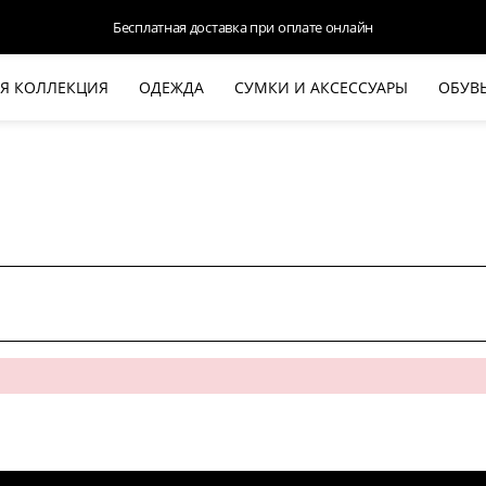
Бесплатная доставка при оплате онлайн
Я КОЛЛЕКЦИЯ
ОДЕЖДА
СУМКИ И АКСЕССУАРЫ
ОБУВ
НОВАЯ КОЛЛЕКЦИЯ
ЛЕТО '26
ВЫХОД В СВЕТ
КОЖА
ДЕНИМ
КОСТЮМЫ
БАЗА
ДЛЯ НЕГО
БЕЖЕВЫЙ КОСТЮМНЫЙ ЖАКЕТ
БЕЖЕ
HALINE