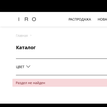
Коричневый
Красный
РАСПРОДАЖА
НОВА
Рубашки и топы
Розовый
Брюки и джинсы
Главная
Синий / Деним
Платья и комбинезоны
Каталог
Юбки и шорты
Фиолетовый
Футболки
Верхняя одежда
Черный / Серый
ЦВЕТ
Жакеты
Трикотаж
Вся одежда
Раздел не найден