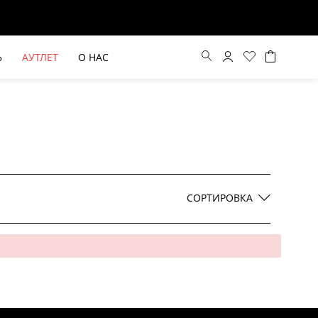
Ь
АУТЛЕТ
О НАС
Цена по возрастанию
Цена по убыванию
СОРТИРОВКА
По новинкам
ВЫЕ БРЮКИ ШИРОКОГО
БЕЖЕВЫЙ КОСТЮМНЫЙ ЖИЛЕТ
КРОЯ HAYDA
HIDA