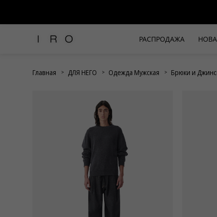
РАСПРОДАЖА
НОВА
Рубашки и топы
Брюки и джинсы
Главная
ДЛЯ НЕГО
Одежда Мужская
Брюки и Джин
Платья и комбинезоны
Юбки и шорты
Футболки
Верхняя одежда
Жакеты
Трикотаж
Вся одежда