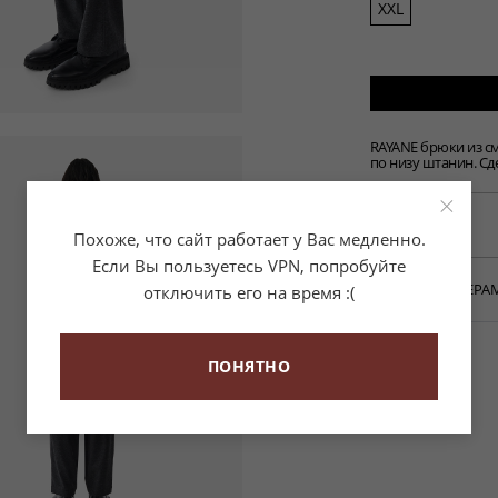
XXL
RAYANE брюки из с
по низу штанин. Сд
×
ОПИСАНИЕ
Похоже, что сайт работает у Вас медленно.
Если Вы пользуетесь VPN, попробуйте
• MP23RAYANE-GR
• Брюки с эласти
ГИД ПО РАЗМЕРА
отключить его на время :(
• Свободный пря
• Средняя посадка
• Карманы сзади
Таблица размеро
• Манжеты по низ
• Основной матери
ПОНЯТНО
1% эластан
• Сделано во Фра