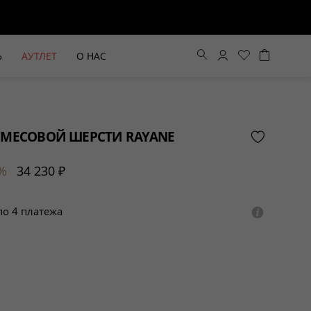
Ь
АУТЛЕТ
О НАС
СМЕСОВОЙ ШЕРСТИ RAYANE
%
34 230 ₽
 по 4 платежа
ВЫЕ БРЮКИ ШИРОКОГО
БЕЖЕВЫЙ КОСТЮМНЫЙ ЖИЛЕТ
КРОЯ HAYDA
HIDA