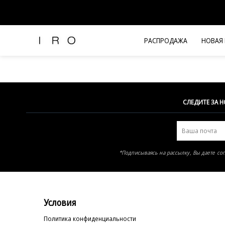
Элемент не найден
РАСПРОДАЖА
НОВАЯ
Рубашки и топы
Брюки и джинсы
Платья и комбинезоны
Юбки и шорты
СЛЕДИТЕ ЗА 
Футболки
Верхняя одежда
Жакеты
*Подписываясь на рассылку, Вы даете со
Трикотаж
Вся одежда
Условия
Политика конфиденциальности