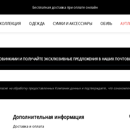
Бесплатная доставка при оплате онлайн
 КОЛЛЕКЦИЯ
ОДЕЖДА
СУМКИ И АКСЕССУАРЫ
ОБУВЬ
АУТЛ
НОВАЯ КОЛЛЕКЦИЯ
ЛЕТО '26
ВЫХОД В СВЕТ
КОЖА
НОВИНКАМИ И ПОЛУЧАЙТЕ ЭКСКЛЮЗИВНЫЕ ПРЕДЛОЖЕНИЯ В НАШИХ ПОЧТОВ
ДЕНИМ
КОСТЮМЫ
БАЗА
гласие на обработку предоставленных Компании данных и подтверждаете, что ознакомле
ДЛЯ НЕГО
БЕЖЕВЫЙ КОСТЮМНЫЙ ЖАКЕТ
БЕЖЕВ
HALINE
Дополнительная информация
Доставка и оплата