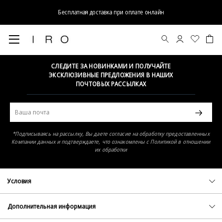
Бесплатная доставка при оплате онлайн
Элемент не найден
СЛЕДИТЕ ЗА НОВИНКАМИ И ПОЛУЧАЙТЕ
ЭКСКЛЮЗИВНЫЕ ПРЕДЛОЖЕНИЯ В НАШИХ
ПОЧТОВЫХ РАССЫЛКАХ
*Подписываясь на рассылку, Вы даете согласие на обработку предоставленных
Компании данных и подтверждаете, что ознакомлены с Политикой в отношении
их обработки
Условия
Политика конфиденциальности
Оферта
Дополнительная информация