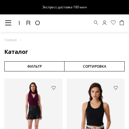
Экспресс-доставка 180 мин
Весна-Лето 26
Главная
Выход в свет
Каталог
Костюмы
Осень-Зима 26
ФИЛЬТР
СОРТИРОВКА
БАЗА
Кожа
Деним
Церемония