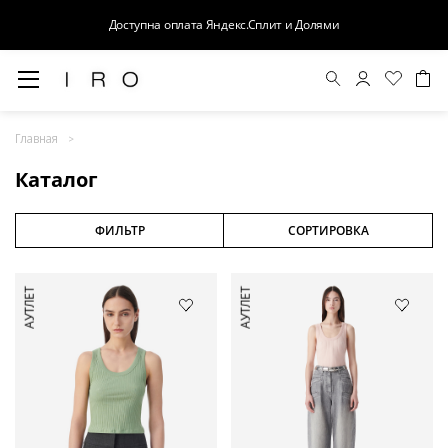
Доступна оплата Яндекс.Сплит и Долями
Весна-Лето 26
Главная
Выход в свет
Каталог
Костюмы
Осень-Зима 26
ФИЛЬТР
СОРТИРОВКА
БАЗА
АУТЛЕТ
АУТЛЕТ
Кожа
Деним
Церемония